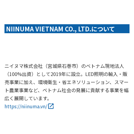
NIINUMA VIETNAM CO., LTD.について
ニイヌマ株式会社（宮城県石巻市）のベトナム現地法人
（100%出資）として2019年に設立。LED照明の輸入・販
売事業に加え、環境衛生・省エネソリューション、スマー
ト農業事業など、ベトナム社会の発展に貢献する事業を幅
広く展開しています。
https://niinuma.vn/
open_in_new