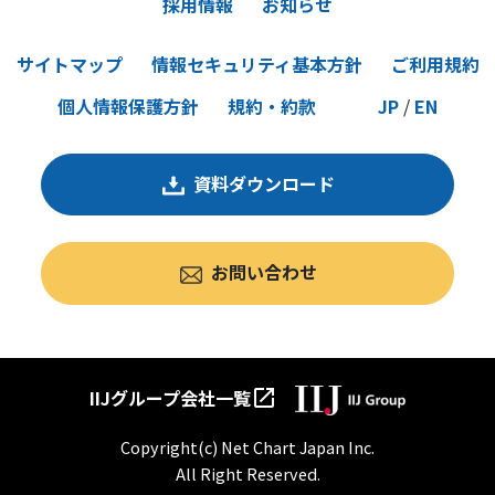
採用情報
お知らせ
サイトマップ
情報セキュリティ基本方針
ご利用規約
個人情報保護方針
規約・約款
JP
/
EN
資料ダウンロード
お問い合わせ
IIJグループ会社一覧
open_in_new
Copyright(c) Net Chart Japan Inc.
All Right Reserved.