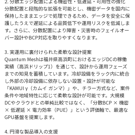
2. 分散エッジ配置による機密性・低遅延・可用性の強化
分散配置と段階的な拡張を可能とし、機密データを国内に
保持したままエッジで処理できるため、データを安全に保
護したうえで遅延による品質低下や運用リスクを低減しま
す。さらに、分散配置により障害・災害時のフェイルオー
バー設計やBCP対応を取りやすくなります。
3. 実運用に裏付けられた柔軟な設計提案
Quantum Meshは福井県高浜町におけるエッジDCの稼働
実績（高浜ドリップ1）を通じて、設計から運用フェーズ
までの知見を蓄積しています。冷却設備をラック内に統合
し外部の冷却設備に依存しない設置・設計が可能な
「KAMUI γ（カムイ ガンマ）」や、チラー方式など、案件
条件や地域特性に応じて柔軟な設計が可能です。大規模
DCやクラウドとの単純比較ではなく、「分散BCP × 機密
× 低遅延 × 電力効率（PUE）」という評価軸で、最適な
GPU基盤を提案します。
4. 円滑な製品導入の支援