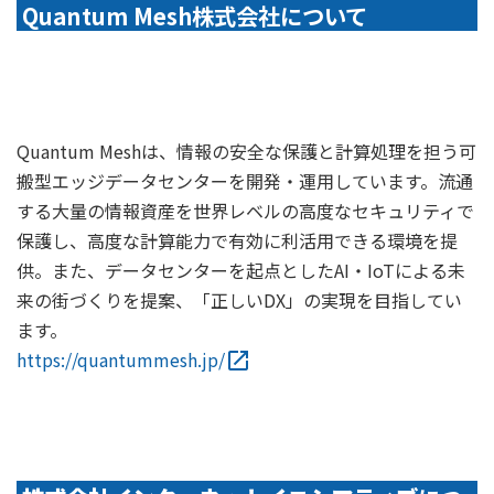
Quantum Mesh株式会社について
Quantum Meshは、情報の安全な保護と計算処理を担う可
搬型エッジデータセンターを開発・運用しています。流通
する大量の情報資産を世界レベルの高度なセキュリティで
保護し、高度な計算能力で有効に利活用できる環境を提
供。また、データセンターを起点としたAI・IoTによる未
来の街づくりを提案、「正しいDX」の実現を目指してい
ます。
https://quantummesh.jp/
open_in_new