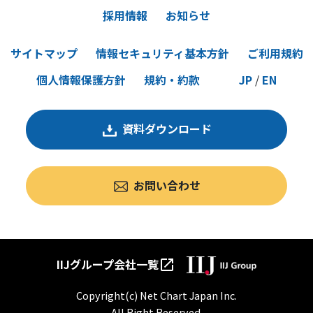
採用情報
お知らせ
サイトマップ
情報セキュリティ基本方針
ご利用規約
個人情報保護方針
規約・約款
JP
/
EN
資料ダウンロード
お問い合わせ
IIJグループ会社一覧
open_in_new
Copyright(c) Net Chart Japan Inc.
All Right Reserved.