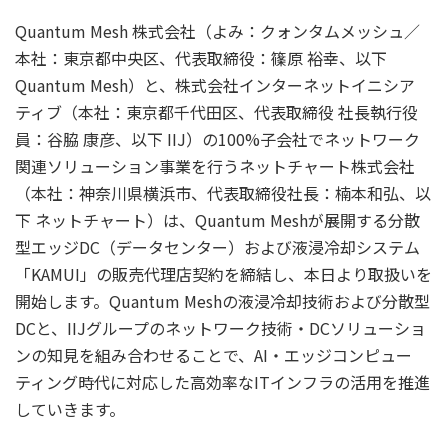
Quantum Mesh 株式会社（よみ：クォンタムメッシュ／
本社：東京都中央区、代表取締役：篠原 裕幸、以下
Quantum Mesh）と、株式会社インターネットイニシア
ティブ（本社：東京都千代田区、代表取締役 社長執行役
員：谷脇 康彦、以下 IIJ）の100%子会社でネットワーク
関連ソリューション事業を行うネットチャート株式会社
（本社：神奈川県横浜市、代表取締役社長：楠本和弘、以
下 ネットチャート）は、Quantum Meshが展開する分散
型エッジDC（データセンター）および液浸冷却システム
「KAMUI」の販売代理店契約を締結し、本日より取扱いを
開始します。Quantum Meshの液浸冷却技術および分散型
DCと、IIJグループのネットワーク技術・DCソリューショ
ンの知見を組み合わせることで、AI・エッジコンピュー
ティング時代に対応した高効率なITインフラの活用を推進
していきます。