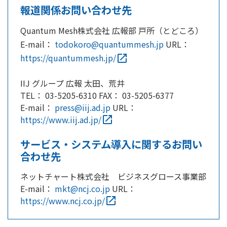
報道関係お問い合わせ先
Quantum Mesh株式会社 広報部 戸所（とどころ）
E-mail：
todokoro@quantummesh.jp
URL：
https://quantummesh.jp/
open_in_new
IIJ グループ 広報 太田、荒井
TEL： 03-5205-6310 FAX： 03-5205-6377
E-mail：
press@iij.ad.jp
URL：
https://www.iij.ad.jp/
open_in_new
サービス・システム導入に関するお問い
合わせ先
ネットチャート株式会社 ビジネスグロース事業部
E-mail：
mkt@ncj.co.jp
​ URL：
https://www.ncj.co.jp/
open_in_new